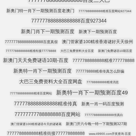
777777888888888888百度三大巴
新奥门特一肖下一期预测百度老澳门
7777888888888精准百度网站927344
777777888888888888百度927344
新奥门肖下一期预测百度
新澳下一期预测百度
澳门管家婆100精准香港谜好天天徐州
777777888888888888百度真假
7777788888888精准衔接77778888
大巴三免费资料大全百度
新澳门免费谜语10期百度
新澳门天天免费谜语10期-百度
7777788888888精准777778888
新奥特一肖下一期预测百度
777778888精准传真怎么防骗
大巴三免费资料大全百度网盘
77788888888精准消息
新奥特一肖下一期预测百度49
7777888888888精准百度网站
7777788888888888精准传真
新奥一肖一码百度预测
77777777788888888百度网站
7777788888888888传真白
新澳门开六今晚一特一下期预测327期
澳门管家婆100精准谜语今天的谜诸葛
7777788888888精准街接777778888888
www.49900.com开奖查询-百度