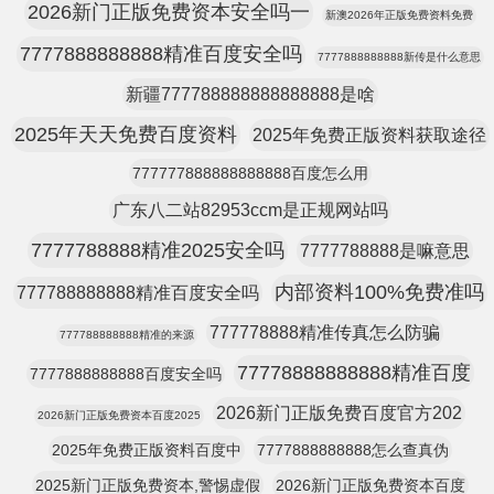
2026新门正版免费资本安全吗一
新澳2026年正版免费资料免费
7777888888888精准百度安全吗
7777888888888新传是什么意思
新疆777788888888888888是啥
2025年天天免费百度资料
2025年免费正版资料获取途径
777777888888888888百度怎么用
广东八二站82953ccm是正规网站吗
7777788888精准2025安全吗
7777788888是嘛意思
内部资料100%免费准吗
777788888888精准百度安全吗
777778888精准传真怎么防骗
777788888888精准的来源
77778888888888精准百度
7777888888888百度安全吗
2026新门正版免费百度官方202
2026新门正版免费资本百度2025
2025年免费正版资料百度中
7777888888888怎么查真伪
2025新门正版免费资本,警惕虚假
2026新门正版免费资本百度