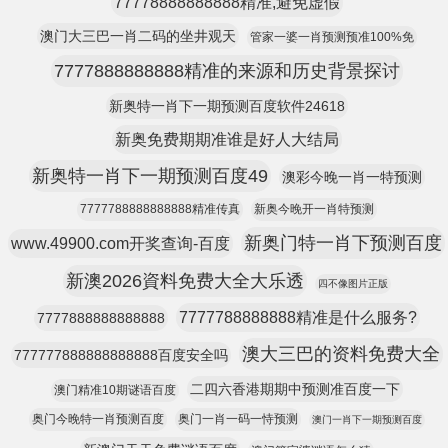
77778888888888精准,避免虚假
澳门大三巴一肖二码的坐井观天
管家一婆一肖预测预准100%免
7777888888888精准的来源和历史背景探讨
新奥特一肖下一期预测百度软件24618
新奥免费期期准谁是好人大结局
新奥特一肖下一期预测百度49
澳彩今晚一肖一特预测
7777788888888888精准传真
新奥今晚开一肖特预测
新奥门特一肖下预测百度
www.49900.com开奖查询-百度
新澳2026資料免费大全大乐透
四不像图片正版
7777788888888精准是什么服务?
7777888888888888
澳大三巴的资料免费大全
777777888888888888百度安全吗
二四六香港期期中预测准百度一下
澳门精准10期谜语百度
奥门今晚特一肖预测百度
奥门一肖一码一恃预测
澳门一肖下一期预测百度