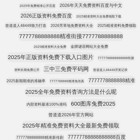
2026年天天免费资料百度与中文
2025年免费精准公开百度
2026正版资料免费百度
2025精准资料大全免费领取下载
曾道道人48449致力打造
2026芳草地免费资料大全
2025精准资料免费领取
7777788888888精准街接7777788888888
金牌谜语网站大全免费
2025精准资料大全免费
2025年正版资料免费下载入口图片
7777788888888888衔接
三中三免费平码网
资料长期免费公开
曾道道人48449开奖记录
7777778888888精准
2025新期期准的准确率
7777788888精准免传真
2025全年免费资料杳询方法是什么呢
600图库兔费2025
内部资料最准100%准吗
曾道道2026年官方网站
2025年精准免费资料大全最新免费领取
77777788888888888百度
7777788888888精准新传剧