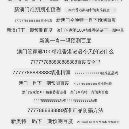
新澳门准期期准预测
二四六香港期期中预测准百度一下
新澳门今晚特一肖下预测百度
777777888888888精准传真
新澳门下一期预测百度
澳门管家婆100精准香港谜下一期中垦
新澳一肖一码预测百度
澳门管家婆100精准香港谜语今天的谜什么
777777888888888888百度安全吗
7777788888888精准精疆
7777788888888精准正品吗
澳门一肖下一期预测百度
77777888888888精准新传剧
澳门管家婆100精准香港谜语
奥门今晚特一肖预测百度
7777888888888精准777788888888精准
777788888888精准正品防骗方法
新奥特一码下一期预测百度
2025新门正版免费资本,警惕虚假