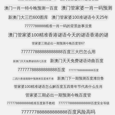
澳门管家婆一肖一码预测
澳门一肖一特今晚预测一百度
新澳门大三巴600图库
澳门管家婆100准谜语今天25年
7777788888精准一肖一码的背景故事没查
澳门管家婆100精准香港谜语今天的谜语香港的谜
管家婆三期必出一期预测今晚百度管67
777777888888888888百度三大巴怎么用
新澳门天天免费谜语诗曲百度
新澳门天天免费谜语四七百度
77777788888888888百度
7777778888888888百度
新澳门下一期预测百度潍坊鲁
二四六香港期期中预测准百度准不准
管家婆100精准谜语怎么解百度五四青年节代表什么生肖
管家婆三期必出一期预测今晚百度管
7777788888888精准百度新手教程
777777888888888888百度安全等级
777777888888888888百度风险高吗