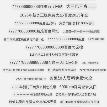
大三巴三肖二二
7777888888888精准百度网站
2026年新奥正版免费大全-百度2025年全
7777788888888百度正品吗
免费内部资料100%准吗
7777788888888精准百度网址
大三巴一肖一特一中招生简章
7777778888888888百度
新门内部最准确更新方式是什么
7777788888
777777888888888888百度怎么搜
118论坛118资料大全3百度百种深度解
777777888888888888百度三大巴怎么用
800TK图库大全
新门内部资料大全揭秘
2025年正版资料免费最新版本大全图片
777777888888888新疆
曾道道人资料免费大全
2026广州传真猜特诗第17期
600k.cm官网登录入口
2025年新门正免费资料怎么用
曾道真人资料精准大全功能介绍
7777888888888精准百度网站怎么用
何仙姑资料兔费大全与2025天天
澳门100精准香港谜语今天的谜