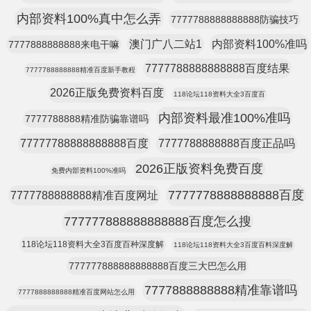
内部资料100%真中怎么弄
7777788888888888防骗技巧
澳门广八二站1
内部资料100%准吗
7777888888888来电干嘛
7777788888888888百度结果
7777788888888精准百度新手教程
2026正版免费资料百度
118论坛118资料大全3百度百
内部资料最准100%准吗
7777788888精准防骗靠谱吗
77777788888888888百度
7777788888888百度正品吗
2026正版资料免费百度
免费内部资料100%准吗
7777778888888888百度
7777788888888精准百度网址
777777888888888888百度怎么搜
118论坛118资料大全3百度百种深度解
118论坛118资料大全3百度百料深度解
777777888888888888百度三大巴怎么用
7777888888888精准靠谱吗
7777888888888精准百度网站怎么用