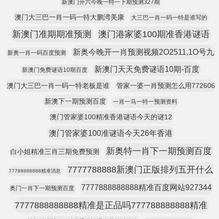
新澳门开六今晚一特一下期预测327期
澳门大三巴一肖一码一特大鹏湾美康
大三巴一肖一码一特是谁写的
新澳门准期期准预测
澳门港家婆100期准香港谜语
新奥今晚开一肖预测视频2O2511,1O号九
新奥一肖一码百度预测
新澳门天天免费谜语10期-百度
新澳门免费谜语10期百度
澳门大三巴一肖一码一特老板是谁
管家一婆一肖预测怎么用772606
新澳下一期预测百度
一肖一马一特一预测资料
澳门管家婆100精准香港谜语今天的谜12
澳门管家婆100准谜语今天26年香港
新奥特一肖下一期预测百度
白小姐精准三肖三期免费预测
7777788888新澳门正版排列五开什么
77788888888精准消息
7777888888888精准百度网站927344
奥门一肖下一期预测百度
7777888888888精准是正品吗777788888888精准