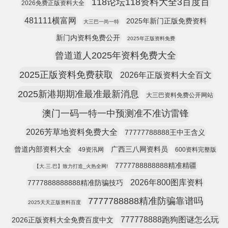
118论坛118资料大全3百度百
2026免费正版资料大全
481111横富网
2025年新门正版免费资料
大三巴一尚一特
新门内资料免费公开
2025年正版资料免费
曾道道人2025年资料免费大全
2025正版资料免费获取
2026年正版资料大全百文
2025新港期期准最准最新消息
大三巴资料免费公开网站
澳门一码一特一中预测准不准访雷锋
2026芳草地资料免费大全
77777788888王中王含义
曾道内部资料大全
广西三八网资料员
49资汛网
600资料完整版
7777788888888精准精疆
【大.三.巴】致力打造_火热全网!
2026年800图库资料
7777888888888精准防骗技巧
7777788888精准防骗靠谱吗
2025天天正版资料百度
777778888跑狗图谜怎么玩
2026正版资料大全免费百度中文