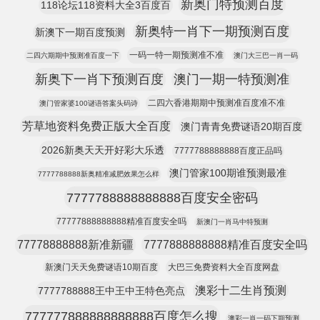
新奥门特预测百度
118论坛118资料大全3百度百
新奥特一肖下一期预测百度
新澳下一期百度预测
一码一特一期预测准不准
二四六期期中预测准百度一下
澳门大三巴一肖一码
新奥下一肖下预测百度
澳门一期一特预测准
二四六香港期期中预测准百度准不准
澳门管家婆100谜语答案头码诗
芳草地资料免费正版大全百度
澳门青青免费谜语20期百度
2026新奥天天开好彩大乐透
7777788888888百度正品吗
澳门管家100期谁预测最准
7777788888新奥精准减肥效果怎么样
7777788888888888百度安全密码
77777888888888精准百度安全吗
新澳门一肖马中特预测
77778888888新准新疆
7777888888888精准百度安全吗
新澳门天天免费谜语10期百度
大巴三免费资料大全百度网盘
澳彩十二生肖预测
7777788888王中王中王特色亮点
777777888888888888百度怎么搜
澳彩一肖一码下期预测