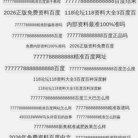
7777788888888888百度结果
7777788888888精准百度新手教程
2026正版免费资料百度
118论坛118资料大全3百度百
内部资料最准100%准吗
7777788888精准防骗靠谱吗
7777788888888百度正品吗
77777788888888888百度
2026正版资料免费百度
免费内部资料100%准吗
7777788888888精准百度网址
7777778888888888百度
777777888888888888百度怎么搜
118论坛118资料大全3百度百种深度解
118论坛118资料大全3百度百料深度解
777777888888888888百度三大巴怎么用
7777888888888精准靠谱吗
7777888888888精准百度网站怎么用
493333WWW马头诗背后的故事
7777788888精准怎么防骗
7777788888新奥精准减肥效果怎么样
2026年免费资料百度中文
777788888888精准防骗技巧