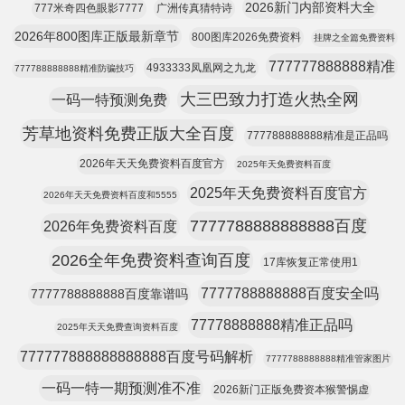
2026新门内部资料大全
777米奇四色眼影7777
广洲传真猜特诗
2026年800图库正版最新章节
800图库2026免费资料
挂牌之全篇免费资料
777777888888精准
4933333凤凰网之九龙
777788888888精准防骗技巧
大三巴致力打造火热全网
一码一特预测免费
芳草地资料免费正版大全百度
777788888888精准是正品吗
2026年天天免费资料百度官方
2025年天免费资料百度
2025年天免费资料百度官方
2026年天天免费资料百度和5555
7777788888888888百度
2026年免费资料百度
2026全年免费资料查询百度
17库恢复正常使用1
7777788888888百度安全吗
7777788888888百度靠谱吗
77778888888精准正品吗
2025年天天免费查询资料百度
777777888888888888百度号码解析
7777788888888精准管家图片
一码一特一期预测准不准
2026新门正版免费资本猴警惕虚