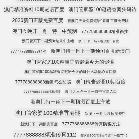
澳门精准资料10期谜语百度
澳门管家婆100谜语答案头码诗
2026新门正版免费百度
新澳门天天免费谜语10期-百度免费版
澳门今晚开一肖一特一中预测
777788888888精准衡接
澳门管家下一期预测结果中山峻
澳门一肖一特今晚预测一百度
新澳门特一肖下一期预测百度新澳门
7777778888888精准
澳门管家婆100精准香港谜语今天的谜语
澳门管家婆100精准香港谜语今天的谜什么动物心直口快
澳门精准谜语10期百度
777788888888新疆怎么防骗
澳门大三巴一肖一特中官网入口
7777788888888精准精疆
新奥门特一肖下一期预测百度上海敏
澳门管家婆100精准香港谜
新澳下一期百度预测资料
7777788888888传真防骗方法
新澳门下一期预测百度
7777888888精准传真112
管家婆100精准香港谜下一期7749