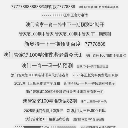
7777788888888精准衔接77778888
澳门管家婆100精准香港谜答案
77777888888王中王官方电话
澳门管家一肖一特中下一期预测04期开
管家婆100期中管家 管家婆100期中管家 下一期预测
新奥特一下一期预测百度
77778888
澳门管家婆100精准香港谜语今天1
澳门管家100期谁预测最准
澳门一肖一码一恃预测
新澳门特一肖下预测百度
澳门管家婆100精准谜语今天的谜诸葛
2025年正版资料免费最新真假
2025澳门正版免费资本车真相
新澳今晚开一肖一特预测和神算子
澳门管家婆100精准香港谜好天天徐州科技有限公司
澳管家婆100精准谜语82期
澳门大三巴一肖一码
新澳门大三巴600图库
2025新澳门免费挂牌真假
澳门管家婆100精准谜底答案
澳门管家婆100谜语往期
7777788888888精准和7777888888888
2025新澳正版资科免费百度