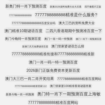
新奥门特一肖下预测百度
新澳2026資料免费大全大乐透
四不像图片正版
7777788888888精准是什么服务?
7777888888888888
澳大三巴的资料免费大全
777777888888888888百度安全吗
澳门精准10期谜语百度
二四六香港期期中预测准百度一下
奥门今晚特一肖预测百度
奥门一肖一码一恃预测
澳门一肖下一期预测百度
澳门管家婆谜语怎么猜
新澳门天天免费谜语百度
7777788888888精准衔接和777788888888精准新
澳门一肖一码一特一预测百度
2026新门正版免费资本更新百度
澳门大三巴一肖二肖开奖结果
7777888888888精准百度网站
澳门管家婆100精准香港谜题答案
7777788888888精准管家112
奥门特一肖下一期预测百度上海敏
新奥今晚一肖一码预测
7777788888888精准百度网站