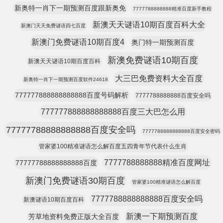
新奥特一肖下一期预测百度跟新奥免
7777788888888精准百度新手教程
新澳天天谜语10期百度百科大全
新澳门天天免费谜语四七百度
新澳门免费谜语10期百度4
奥门特一期预测百度
新澳免费谜语10期百度
新澳天天谜语10期百度百科
大三巴免费资料大全百度
新奥特一肖下一期预测百度软件24618
777777888888888888百度号码解析
7777788888888百度安全吗
777777888888888888百度三大巴怎么用
77777788888888888百度安全吗
7777788888888888百度安全密码
管家婆100精准谜语怎么解百度五四青年节代表什么生肖
7777788888888精准百度网址
77777788888888888百度
新澳门免费谜语30期百度
管家婆100精准谜语怎么解百度
7777788888888888百度安全吗
新澳谜语10期百度百科
新澳一下期预测百度
芳草地资料免费正版大全百度