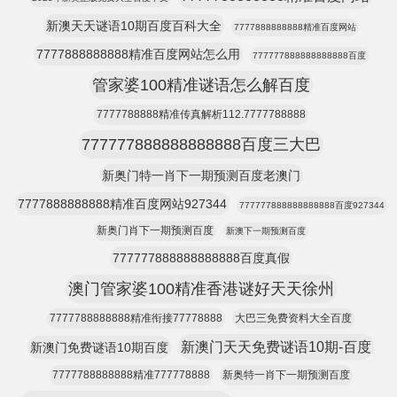
新澳天天谜语10期百度百科大全
7777888888888精准百度网站
7777888888888精准百度网站怎么用
777777888888888888百度
管家婆100精准谜语怎么解百度
7777788888精准传真解析112.7777788888
777777888888888888百度三大巴
新奥门特一肖下一期预测百度老澳门
7777888888888精准百度网站927344
777777888888888888百度927344
新奥门肖下一期预测百度
新澳下一期预测百度
777777888888888888百度真假
澳门管家婆100精准香港谜好天天徐州
7777788888888精准衔接77778888
大巴三免费资料大全百度
新澳门天天免费谜语10期-百度
新澳门免费谜语10期百度
7777788888888精准777778888
新奥特一肖下一期预测百度