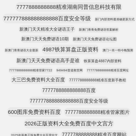
7777888888888精准湖南同普信息科技有限
777777888888888888百度安全等级
新门内部资料最准确更新方式
新澳门天天精准大全谜语王子
新澳门青青免费谜语答案解析
新澳门天天免费谜语10期
新澳门天天免费谜语论坛图
4987铁算算盘正版资料
新澳门青青谜语大全最新
澳门一肖一特今晚预测
新澳门天天免费谜语高手是谁
铁算算盘4887内部资料
7777888888888精准管家7722
949494曾道救世网
7777788888888精准百度网址
大三巴免费资料大全百度
7777788888888精准百度新手教程
7777788888888888百度
777777888888888888百度安全等级
600图库免费资料百度
7777788888888精准管家图片
2026正版资料大全免费百度中文宫方
7777788888888精准百度网站
2025年新奥正版免费大全百度中文