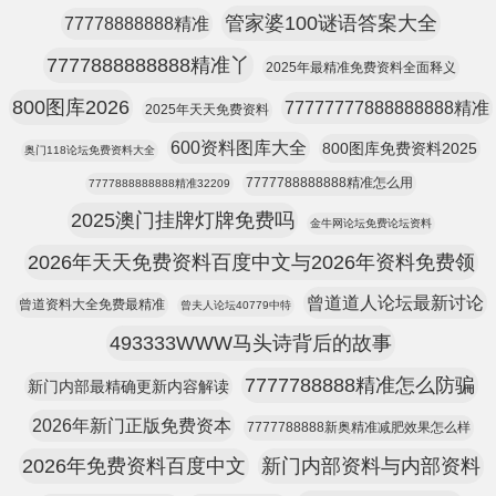
管家婆100谜语答案大全
77778888888精准
7777888888888精准丫
2025年最精准免费资料全面释义
800图库2026
77777777888888888精准
2025年天天免费资料
600资料图库大全
800图库免费资料2025
奥门118论坛免费资料大全
7777788888888精准怎么用
7777888888888精准32209
2025澳门挂牌灯牌免费吗
金牛网论坛免费论坛资料
2026年天天免费资料百度中文与2026年资料免费领
曾道道人论坛最新讨论
曾道资料大全免费最精准
曾夫人论坛40779中特
493333WWW马头诗背后的故事
7777788888精准怎么防骗
新门内部最精确更新内容解读
2026年新门正版免费资本
7777788888新奥精准减肥效果怎么样
2026年免费资料百度中文
新门内部资料与内部资料