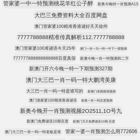
管家婆一中一特预测桃花羊红公子醉
新奥今晚特一肖预测A1S
大巴三免费资料大全百度网盘
澳门管家婆100精准香港谜好天天徐州
7777788888精准传真解析112.7777788888
澳门管家婆100准谜语今天25年
澳门一肖一马一恃一中下一期预测
777777888888888888百度真假
新澳今晚一肖一特预测和二字
新澳门开六今晚一特一下期预测327期
澳门大三巴一肖一码一特大鹏湾美康
大三巴一肖一码一特是谁写的
新澳门准期期准预测
澳门港家婆100期准香港谜语
新奥一肖一码百度预测
新奥今晚开一肖预测视频2O2511,1O号九
新澳门免费谜语10期百度
新澳门天天免费谜语10期-百度
管家一婆一肖预测怎么用772606
澳门大三巴一肖一码一特老板是谁