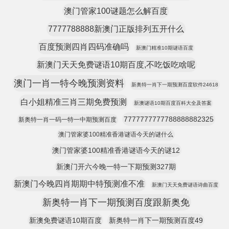
澳门管家100谜题怎么解百度
7777788888新澳门正版排列五开什么
百度预测四肖四码准确吗
新澳门精准10期谜语百度
新澳门天天免费谜语10期百度,不吃饭吃啥呢
澳门一肖一特今晚预测资料
新奥特一肖下一期预测百度软件24618
白小姐精准三肖三期免费预测
新澳谜语10期百度百科大全及答案
7777777777788888882325
新奥特一肖一码一特一中期预测百度
澳门管家婆100精准香港谜语今天的谜什么
澳门管家婆100精准香港谜语今天的谜12
新澳门开六今晚一特一下期预测327期
新澳门今晚四肖期期中特预测准不准
新澳门天天免费谜语诗曲百度
新奥特一肖下一期预测百度跟新奥免
新澳免费谜语10期百度
新奥特一肖下一期预测百度49