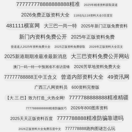
777777778888888888精准
2025年精准资料获取渠道
2026免费正版资料大全
118论坛118资料大全3百度百
481111横富网
大三巴一尚一特
2025年新门正版免费资料
新门内资料免费公开
2025年正版资料免费
曾道道人2025年资料免费大全
2025正版资料免费获取
2026年正版资料大全百文
大三巴资料免费公开网站
2025新港期期准最准最新消息
2026芳草地资料免费大全
澳门一码一特一中预测准不准访雷锋
曾道内部资料大全
49资汛网
77777788888王中王含义
广西三八网资料员
600资料完整版
7777788888888精准精疆
【大.三.巴】致力打造_火热全网!
2026年800图库资料
7777888888888精准防骗技巧
7777788888精准防骗靠谱吗
2025天天正版资料百度
777778888跑狗图谜怎么玩
2026正版资料大全免费百度中文