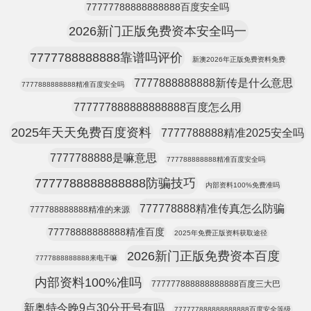
77777788888888888百度安全吗
2026新门正版免费资本安全吗一
7777788888888靠谱吗评价
新澳2026年正版免费资料免费
7777888888888新传是什么意思
7777888888888精准百度安全吗
777777888888888888百度怎么用
2025年天天免费百度资料
7777788888精准2025安全吗
7777788888是嘛意思
777788888888精准百度安全吗
7777788888888888防骗技巧
内部资料100%免费准吗
777778888精准传真怎么防骗
777788888888精准的来源
77778888888888精准百度
2025年免费正版资料获取途径
2026新门正版免费资本百度
7777888888888来电干嘛
内部资料100%准吗
777777888888888888百度三大巴
新奥特今晚9点30分开号有吗
777777888888888888百度安全等级