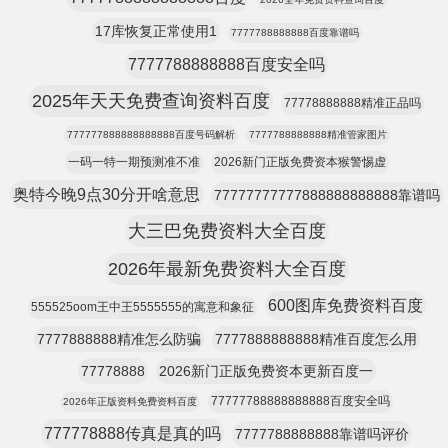
17库恢复正常使用1
7777788888888百度靠谱吗
7777788888888百度安全吗
2025年天天免费查询资料百度
77778888888精准正品吗
777777888888888888百度号码解析
7777788888888精准管家图片
一码一特一期预测准不准
2026新门正版免费资本猴警惕虚
奥特今晚9点30分开啥意思
77777777777888888888888靠谱吗
大三巴免费资料大全百度
2026年最新免费资料大全百度
600图库免费资料百度
555525oom王中王5555555的寓意和象征
7777888888精准怎么防骗
7777888888888精准百度怎么用
77778888
2026新门正版免费资本更新百度一
77777788888888888百度安全吗
2026年正版资料免费资料百度
777778888传真是真的吗
7777788888888靠谱吗评价