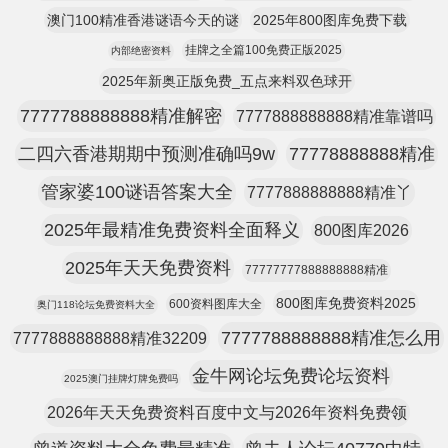
澳门100精准香港谜语今天的谜
2025年800图库免费下载
挂牌之全篇100免费正版2025
内部绝密资料
2025年新奥正版免费_五点来料双色球开
7777788888888精准解密
7777888888888精准靠谱吗
二四六香港期期中预测准确吗9w
77778888888精准
管家婆100谜语答案大全
7777888888888精准丫
2025年最精准免费资料全面释义
800图库2026
2025年天天免费资料
77777777888888888精准
800图库免费资料2025
600资料图库大全
奥门118论坛免费资料大全
7777788888888精准怎么用
7777888888888精准32209
金牛网论坛免费论坛资料
2025澳门挂牌灯牌免费吗
2026年天天免费资料百度中文与2026年资料免费领