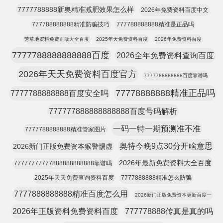
7777788888新奥精准减肥效果怎么样
2026年免费资料百度中文
777788888888精准防骗技巧
777788888888精准是正品吗
芳草地资料免费正版大全百度
2025年天免费资料百度
2026年免费资料百度
7777788888888888百度
2026全年免费资料查询百度
2026年天天免费资料百度官方
7777788888888百度靠谱吗
77778888888精准正品吗
7777788888888百度安全吗
777777888888888888百度号码解析
一码一特一期预测准不准
7777788888888精准管家图片
奥特今晚9点30分开啥意思
2026新门正版免费资本猴警惕虚
2026年最新免费资料大全百度
77777777777888888888888靠谱吗
2025年天天免费查询资料百度
7777888888精准怎么防骗
7777888888888精准百度怎么用
2026新门正版免费资本更新百度一
2026年正版资料免费资料百度
777778888传真是真的吗