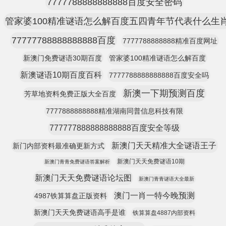
7777788888888888百度安全密码
管家婆100精准谜语怎么解百度五四青年节代表什么生
77777788888888888百度
7777788888888精准百度网址
新澳门免费谜语30期百度
管家婆100精准谜语怎么解百度
新澳谜语10期百度百科
7777788888888888百度安全吗
新澳一下期预测百度
芳草地资料免费正版大全百度
7777888888888精准湖南同普信息科技有限
777777888888888888百度安全等级
新澳门天天精准大全谜语王子
新门内部资料最准确更新方式
新澳门天天免费谜语10期
新澳门青青免费谜语答案解析
新澳门天天免费谜语论坛图
新澳门青青谜语大全最新
澳门一肖一特今晚预测
4987铁算算盘正版资料
新澳门天天免费谜语高手是谁
铁算算盘4887内部资料