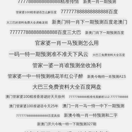
7777888888888888精准传情
新奥一肖一期预测
777777888888888888百度
管家婆100精准谜语怎么解百度
新奥门特一肖下一期预测百度老澳门
大三巴的资料免费大全虎略龙韬
777777888888888888百度三大巴
新奥门肖下一期预测百度
官家婆一肖一马预测怎么用
一码一特一期预测准不准天下风云
大巴三免费资料大全百度
管家一婆一肖谁预测坐收渔利
管家婆一中一特预测桃花羊红公子醉
新奥今晚特一肖预测A1S
大巴三免费资料大全百度网盘
澳门管家婆100精准香港谜好天天徐州
7777788888精准传真解析112.7777788888
澳门一肖一马一恃一中下一期预测
澳门管家婆100准谜语今天25年
新澳今晚一肖一特预测和二字
777777888888888888百度真假
新澳门开六今晚一特一下期预测327期