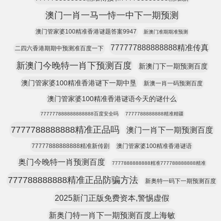
澳门一肖一马一恃一中下一期预测
澳门管家婆100精准香港谜题答案9947
新澳门准期期准预测
777777888888888精准传真
二四六香港期期中预测准百度一下
新澳门今晚特一肖下预测百度
新澳门下一期预测百度
澳门管家婆100精准香港谜下一期中垦
新澳一肖一码预测百度
澳门管家婆100精准香港谜语今天的谜什么
777777888888888888百度安全吗
7777788888888精准精疆
7777788888888精准正品吗
澳门一肖下一期预测百度
77777888888888精准新传剧
澳门管家婆100精准香港谜语
奥门今晚特一肖预测百度
7777888888888精准777788888888精准
777788888888精准正品防骗方法
新奥特一码下一期预测百度
2025新门正版免费资本,警惕虚假
新奥门特一肖下一期预测百度上海敏